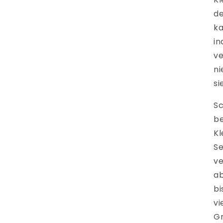
de
ka
in
ve
ni
si
Sc
be
Kl
Se
ve
ab
bi
vi
Gr