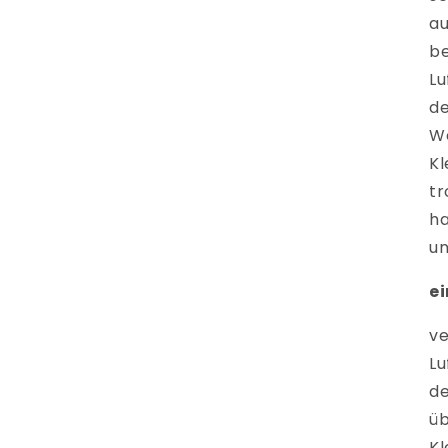
au
be
Lu
de
We
Kl
tr
ha
un
ei
ve
Lu
de
ü
Kl