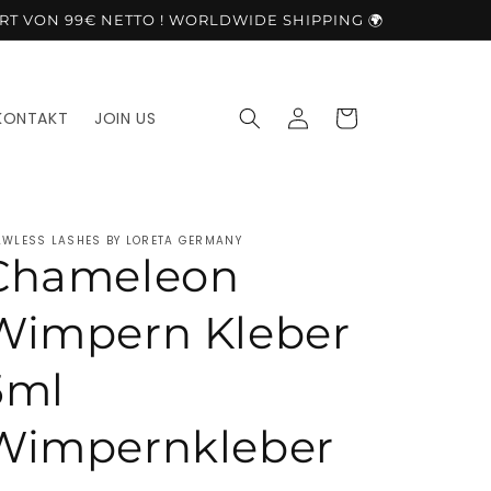
RT VON 99€ NETTO ! WORLDWIDE SHIPPING 🌍
Einloggen
Warenkorb
KONTAKT
JOIN US
AWLESS LASHES BY LORETA GERMANY
Chameleon
Wimpern Kleber
5ml
Wimpernkleber