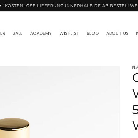
AND ! KOSTENLOSE LIEFERUNG INNERHALB DE AB BESTELLWE
LER
SALE
ACADEMY
WISHLIST
BLOG
ABOUT US
FL