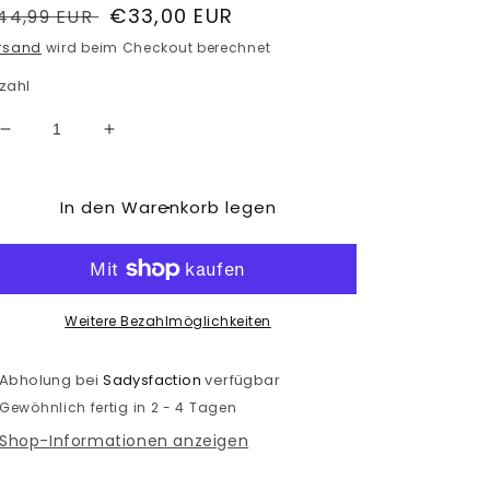
ormaler
Verkaufspreis
€33,00 EUR
44,99 EUR
reis
rsand
wird beim Checkout berechnet
zahl
Verringere
Erhöhe
die
die
Menge
Menge
In den Warenkorb legen
für
für
Chameleon
Chameleon
Wimpern
Wimpern
Kleber
Kleber
5ml
5ml
Wimpernkleber
Wimpernkleber
Weitere Bezahlmöglichkeiten
Abholung bei
Sadysfaction
verfügbar
Gewöhnlich fertig in 2 - 4 Tagen
Shop-Informationen anzeigen