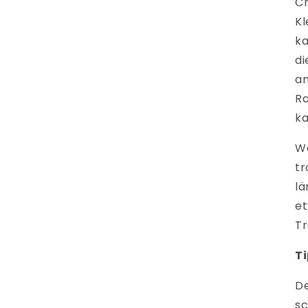
Ch
Kl
ka
di
an
R
ka
We
tr
lä
et
Tr
T
De
sc