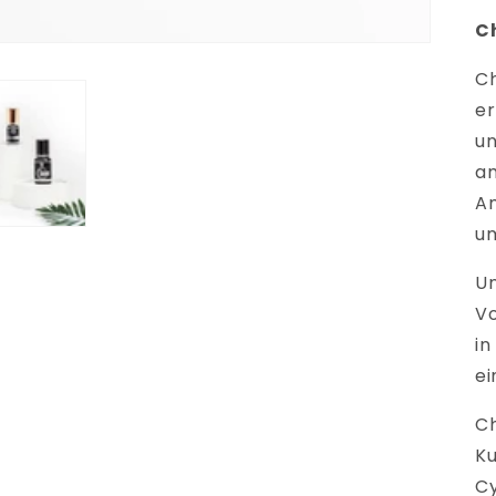
C
Ch
er
un
am
Am
um
Un
Vo
in
ei
Ch
Ku
Cy