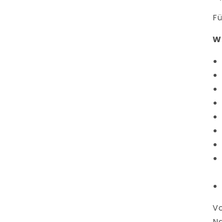
Fü
W
Vo
Na