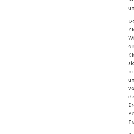
u
De
Kl
Wi
ei
Kl
si
ni
un
ve
ih
Er
Pe
T